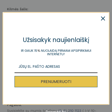
Įveskite sienos aukštį
Kilmės šalis:
cm
RO
Įveskite sienos perimetrą
Išmatavimai:
cm
Plotis: 0.52 m
Ilgis: 9.00 m
Užsisakyk naujienlaiškį
Rašto pasikartojimas:
IR GAUK 15
%
NUOLAIDĄ PIRMAM APSIPIRKIMUI
52 cm
INTERNETU!
Sudėtis:
Neaustinis pluoštas
Pristatymas:
PRENUMERUOTI
3-5 sav.
Pristatymas nemokamas Lietuvoje perkant virš 250
EUR
Pagalba:
Susisiekite su mumis telefonu
(8-5) 210 1123
( I-V 10-