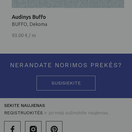
Audinys Buffo
BUFFO, Dekoma
93.00 € / m
NERANDATE NORIMOS PREKĖS?
SUSISIEKITE
SEKITE NAUJIENAS
REGISTRUOKITĖS
ir pirmieji sužinokite naujienas.