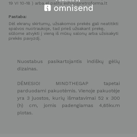
19 VI 10-18 ) arba el.paštu eshop@retroforma.lt
Pastaba:
Dėl ekranų skirtumų, užsakomos prekės gali neatitikti
spalvos nuotraukoje, tad prieš užsakant prekę,
siūlome atvykti į vieną iš mūsų salonų arba užsisakyti
prekės pavyzdį.
Nuostabus pasikartojantis indiškų gėlių
dizainas.
DĖMESIO! MINDTHEGAP tapetai
parduodami pakuotėmis. Vienoje pakuotėje
yra 3 juostos, kurių išmatavimai 52 x 300
(h) cm, jomis padengiamas 4,65kv.m
plotas.