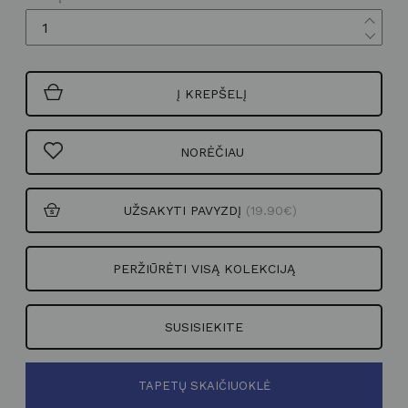
Į KREPŠELĮ
NORĖČIAU
UŽSAKYTI PAVYZDĮ
(19.90€)
PERŽIŪRĖTI VISĄ KOLEKCIJĄ
SUSISIEKITE
TAPETŲ SKAIČIUOKLĖ