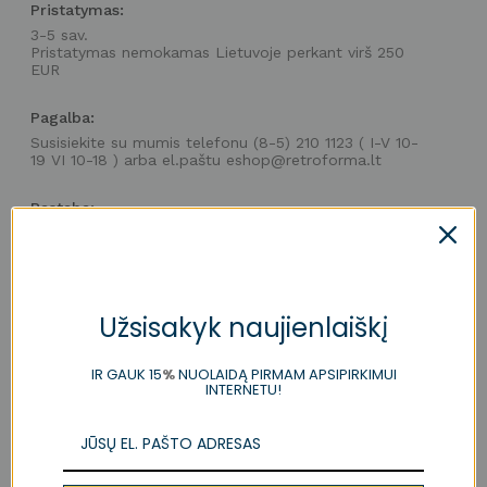
Pristatymas:
3-5 sav.
Pristatymas nemokamas Lietuvoje perkant virš 250
EUR
Pagalba:
Susisiekite su mumis telefonu (8-5) 210 1123 ( I-V 10-
19 VI 10-18 ) arba el.paštu eshop@retroforma.lt
Pastaba:
Dėl ekranų skirtumų, užsakomos prekės gali neatitikti
spalvos nuotraukoje, tad prieš užsakant prekę,
siūlome atvykti į vieną iš mūsų salonų arba užsisakyti
prekės pavyzdį.
Užsisakyk naujienlaiškį
Dailios vidutinio dydžio išraitos,
IR GAUK 15
%
NUOLAIDĄ PIRMAM APSIPIRKIMUI
INTERNETU!
atspausdintos šilkografijos būdu ir
nuspalvintos baltu ir pilkšvu, auksiniu ir
tamsiai mėlynu, baltu ir šiltu baltu,
kreminiu ir melsvai žalsvu bei sidabro ir