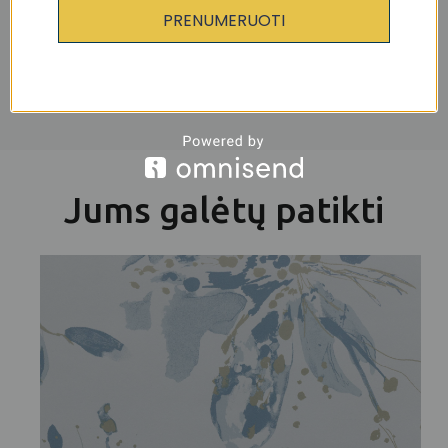
aviečių atspalviais. Ekrane matomos
PRENUMERUOTI
spalvos gali skirtis nuo tapetų spalvų, todėl
rekomenduojame užsisakyti pavyzdį ir
pamatyti, kaip jos atrodo iš tikrųjų.
Jums galėtų patikti